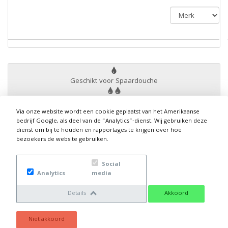
Geschikt voor Spaardouche
Geschikt voor normale douche
Via onze website wordt een cookie geplaatst van het Amerikaanse
bedrijf Google, als deel van de “Analytics”-dienst. Wij gebruiken deze
Geschikt voor Stortdouche
dienst om bij te houden en rapportages te krijgen over hoe
bezoekers de website gebruiken.
Voor meerdere badkamers
Social
1 tot 3 van 3 resultaten
Analytics
media
Details
Akkoord
Niet akkoord