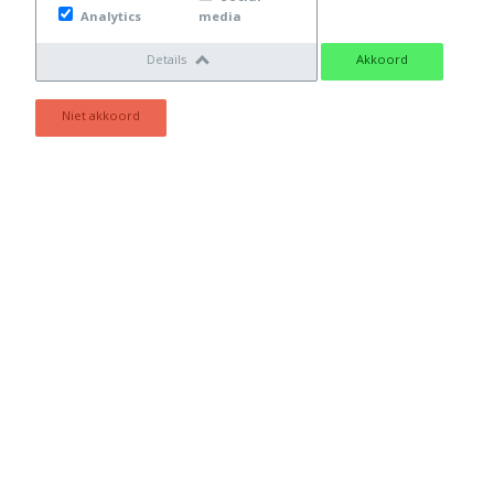
INFORMATIE
Analytics
media
Details
Akkoord
AANVRAAG: LED
Niet akkoord
VERLICHTING
Voorletters
Achternaam *
Postcode *
Huisnummer *