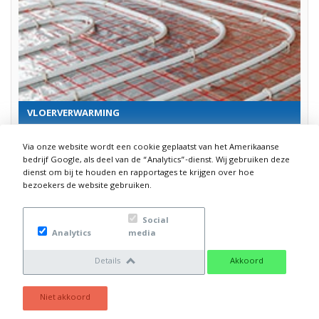
VLOERVERWARMING
De werking van vloerverwarming is bij vele huishoudens en...
Via onze website wordt een cookie geplaatst van het Amerikaanse
bedrijf Google, als deel van de “Analytics”-dienst. Wij gebruiken deze
Lees verder
dienst om bij te houden en rapportages te krijgen over hoe
bezoekers de website gebruiken.
Social
Analytics
media
Details
Akkoord
Niet akkoord