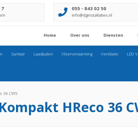
 7
055 - 843 02 50
orn
info@dginstallaties.nl
Home
Over ons
Diensten
n
Sanitair
Laadpalen
Vloerverwarming
Ventilatie
LED Ve
o 36 CW5
 Kompakt HReco 36 