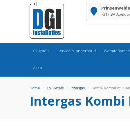
Prinsenweide
7317 BA Apeldo
CV ketels
Service & onderhoud
Warmtepompe
Airco
Home
CV-Ketels
Intergas
Kombi Kompakt HRec
Intergas Kombi