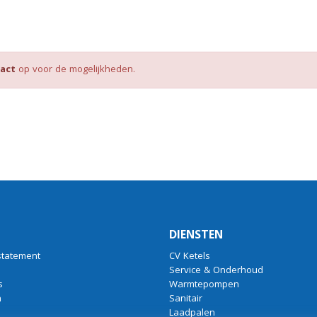
act
op voor de mogelijkheden.
DIENSTEN
statement
CV Ketels
Service & Onderhoud
s
Warmtepompen
n
Sanitair
Laadpalen