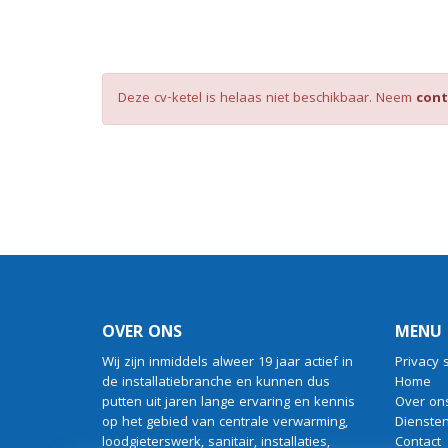
Deze cv-ketel is helaas niet beschikbaar. Neem
cont
OVER ONS
MENU
Wij zijn inmiddels alweer 19 jaar actief in
Privacy 
de installatiebranche en kunnen dus
Home
putten uit jaren lange ervaring en kennis
Over on
op het gebied van centrale verwarming,
Dienste
loodgieterswerk, sanitair, installaties,
Contact