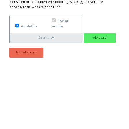
dienst om bij te houden en rapportages te krijgen over hoe
bezoekers de website gebruiken.
OVER ONS
Social
Wij zijn inmiddels alweer 19 jaar actief in de installatiebranche en
Analytics
media
kunnen dus putten uit jaren lange ervaring en kennis op het
gebied van centrale verwarming, loodgieterswerk, sanitair,
Details
Akkoord
installaties, elektrotechniek en meer.
Niet akkoord
MENU
Privacy statement
Home
Over ons
Diensten
Contact
DIENSTEN
CV Ketels
Service & Onderhoud
Warmtepompen
Sanitair
Laadpalen
Vloerverwarming